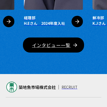
経理部
鮮冷部
H.Eさん 2024年度入社
K.Jさ
インタビュー一覧
RECRUIT