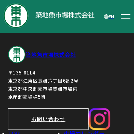
自己株式の取得及び自己株式立会外買付
取引（ToSTNeT-3 ）による自己株式の買
EN
付けに関するお知らせ
築地魚市場株式会社
〒135-8114
東京都江東区豊洲六丁目6番2号
東京都中央卸売市場豊洲市場内
水産卸売場棟5階
お問い合わせ
TOP
市場カレンダー