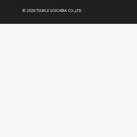
© 2026 TSUKIJI UOICHIBA CO.,LTD.