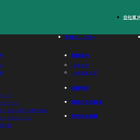
会社案
市場カレンダー
内
事業案内
拶
- 営業本部
報
- 冷蔵事業本部
新着情報
グループ
明日の予定数量
テナビリティ
安全・安心に対する取り組み
卸売価格情報
ポレートガバナンス
経営計画