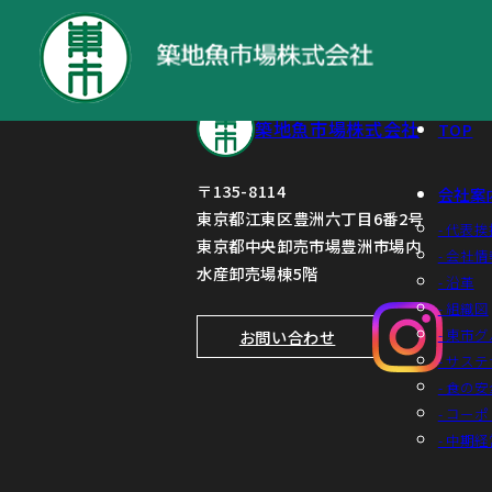
特別利益の計上に関するお知らせ
築地魚市場株式会社
TOP
〒135-8114
会社案
東京都江東区豊洲六丁目6番2号
- 代表挨
東京都中央卸売市場豊洲市場内
- 会社情
水産卸売場棟5階
- 沿革
- 組織図
- 東市
お問い合わせ
- サス
- 食の
- コー
- 中期