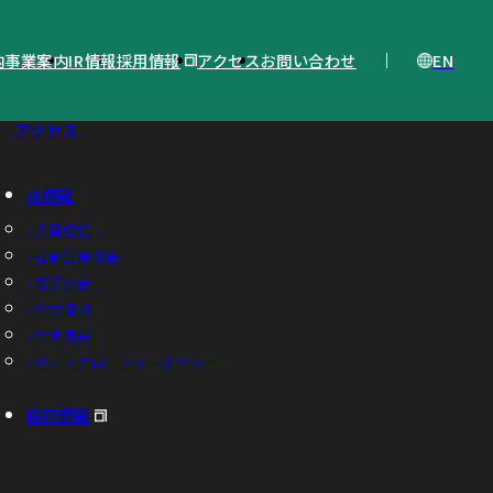
EN
内
事業案内
IR情報
採用情報
アクセス
お問い合わせ
アクセス
IR情報
- 決算短信
- 有価証券報告
- 電子公告
- 株式情報
- 株主優待
- ディスクロージャーポリシー
採用情報