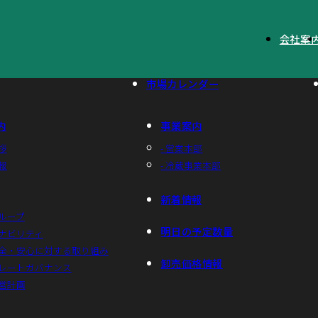
らせ
会社案
市場カレンダー
内
事業案内
拶
- 営業本部
報
- 冷蔵事業本部
新着情報
グループ
明日の予定数量
テナビリティ
安全・安心に対する取り組み
卸売価格情報
ポレートガバナンス
経営計画