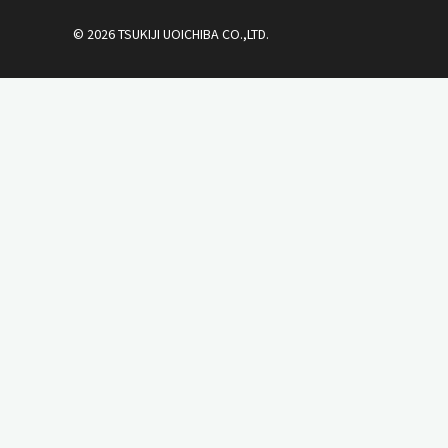
© 2026 TSUKIJI UOICHIBA CO.,LTD.