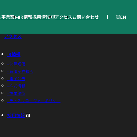
EN
内
事業案内
IR情報
採用情報
アクセス
お問い合わせ
アクセス
IR情報
- 決算短信
- 有価証券報告
- 電子公告
- 株式情報
- 株主優待
- ディスクロージャーポリシー
採用情報