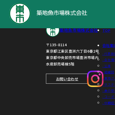
業績予想値と決算値の差異に関するお知
築地魚市場株式会社
TOP
〒135-8114
会社案
東京都江東区豊洲六丁目6番2号
- 代表挨
東京都中央卸売市場豊洲市場内
- 会社情
水産卸売場棟5階
- 沿革
- 組織図
- 東市
お問い合わせ
- サス
- 食の
- コー
- 中期