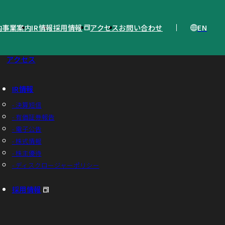
EN
内
事業案内
IR情報
採用情報
アクセス
お問い合わせ
アクセス
IR情報
- 決算短信
- 有価証券報告
- 電子公告
- 株式情報
- 株主優待
- ディスクロージャーポリシー
採用情報