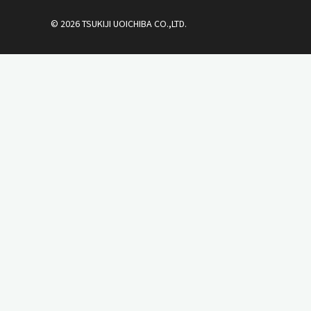
© 2026 TSUKIJI UOICHIBA CO.,LTD.