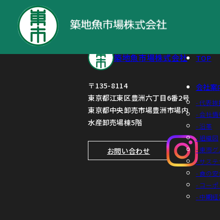
役員報酬の減額に関するお知らせ
築地魚市場株式会社
TOP
〒135-8114
会社案
東京都江東区豊洲六丁目6番2号
- 代表挨
東京都中央卸売市場豊洲市場内
- 会社情
水産卸売場棟5階
- 沿革
- 組織図
- 東市
お問い合わせ
- サス
- 食の
- コー
- 中期