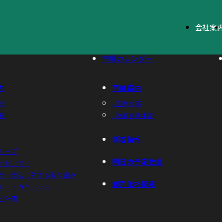
会社案
市場カレンダー
内
事業案内
拶
- 営業本部
報
- 冷蔵事業本部
新着情報
グループ
明日の予定数量
テナビリティ
安全・安心に対する取り組み
卸売価格情報
ポレートガバナンス
経営計画