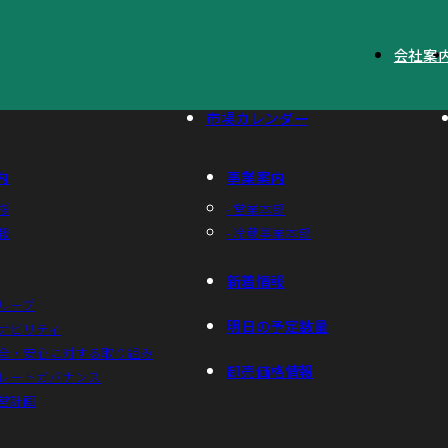
会社案
市場カレンダー
内
事業案内
拶
- 営業本部
報
- 冷蔵事業本部
新着情報
グループ
明日の予定数量
テナビリティ
安全・安心に対する取り組み
卸売価格情報
ポレートガバナンス
経営計画