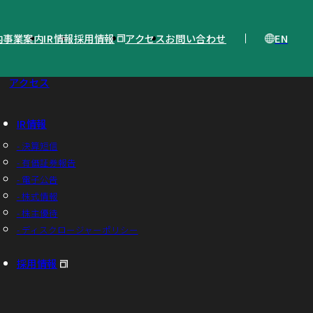
EN
内
事業案内
IR情報
採用情報
アクセス
お問い合わせ
アクセス
IR情報
- 決算短信
- 有価証券報告
- 電子公告
- 株式情報
- 株主優待
- ディスクロージャーポリシー
採用情報