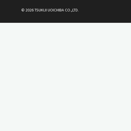
© 2026 TSUKIJI UOICHIBA CO.,LTD.