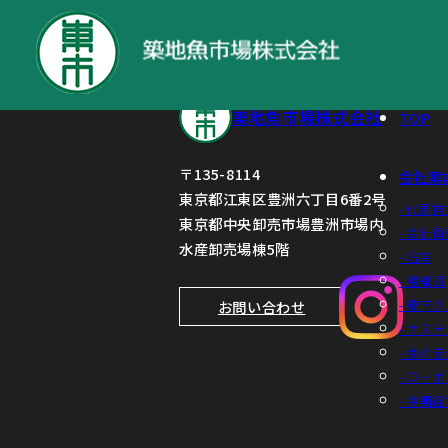
決算短信
築地魚市場株式会社
TOP
〒135-8114
会社案
東京都江東区豊洲六丁目6番2号
- 代表挨
東京都中央卸売市場豊洲市場内
- 会社情
水産卸売場棟5階
- 沿革
- 組織図
- 東市
お問い合わせ
- サス
- 食の
- コー
- 中期